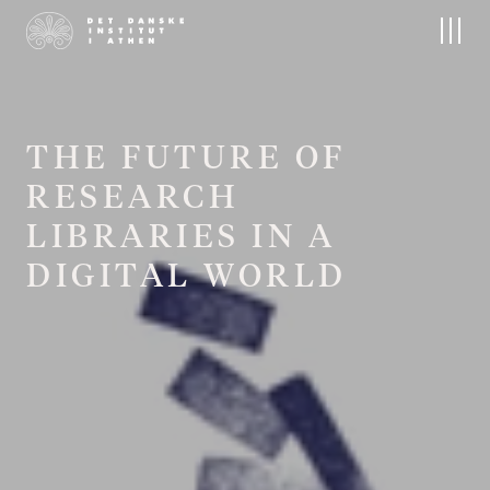
Το Ινστιτούτο
Έρευνα
Για το Ινστιτούτο
Έρευνα στο ΔΙΑ
Προσωπικό
Έρευνες πεδίου
Το Διοικητικό Συμβούλιο
Επιστημονικές δημοσιεύσεις
Επικοινωνία
Αρχεία και Συλλογές
T
H
E
F
U
T
U
R
E
O
F
Η Σκανδιναβική βιβλιοθήκη
R
E
S
E
A
R
C
H
L
I
B
R
A
R
I
E
S
I
N
A
Εκδηλώσεις
D
I
G
I
T
A
L
W
O
R
L
D
Προσεχείς Εκδηλώσεις
Συνέδρια