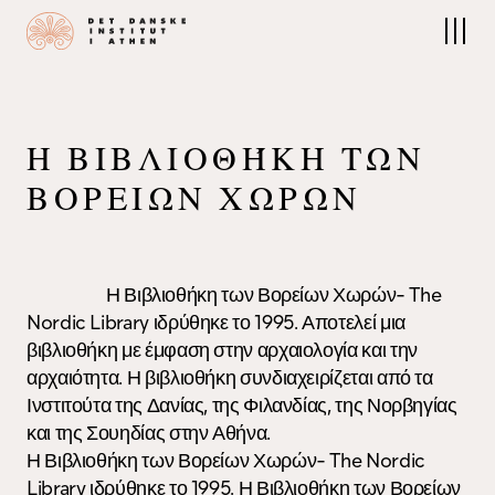
Το Ινστιτούτο
Έρευνα
Για το Ινστιτούτο
Έρευνα στο ΔΙΑ
Προσωπικό
Έρευνες πεδίου
Το Διοικητικό Συμβούλιο
Επιστημονικές δημοσιεύσεις
Επικοινωνία
Αρχεία και Συλλογές
Η
Β
Ι
Β
Λ
Ι
Ο
Θ
Ή
Κ
Η
Τ
Ω
Ν
Η Σκανδιναβική βιβλιοθήκη
Β
Ο
Ρ
Ε
Ί
Ω
Ν
Χ
Ω
Ρ
Ώ
Ν
Εκδηλώσεις
Προσεχείς Εκδηλώσεις
Η Βιβλιοθήκη των Βορείων Χωρών- The 
Συνέδρια
Nordic Library ιδρύθηκε το 1995. Αποτελεί μια 
βιβλιοθήκη με έμφαση στην αρχαιολογία και την 
αρχαιότητα. Η βιβλιοθήκη συνδιαχειρίζεται από τα 
Ινστιτούτα της Δανίας, της Φιλανδίας, της Νορβηγίας 
και της Σουηδίας στην Αθήνα. 

Η Βιβλιοθήκη των Βορείων Χωρών- The Nordic 
Library ιδρύθηκε το 1995. Η Βιβλιοθήκη των Βορείων 