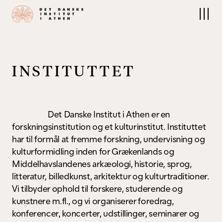
Instituttet
Forskning
Om Instituttet
Forskning på Instituttet
Medarbejdere
Feltprojekter
Bestyrelsen
Publikationer
Kontakt
Arkiver & samlinger
I
N
S
T
I
T
U
T
T
E
T
Det Nordiske Bibliotek
Arrangementer
Undervisning
Det Danske Institut i Athen er en 
Kulturprogram
Kurser
forskningsinstitution og et kulturinstitut. Instituttet 
Konferencer
Besøg i Athen
har til formål at fremme forskning, undervisning og 
kulturformidling inden for Grækenlands og 
Middelhavslandenes arkæologi, historie, sprog, 
Ophold
litteratur, billedkunst, arkitektur og kulturtraditioner. 
Vi tilbyder ophold til forskere, studerende og 
Søg om ophold
kunstnere m.fl., og vi organiserer foredrag, 
Faciliteter
Når du har fået ophold
konferencer, koncerter, udstillinger, seminarer og 