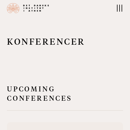
Instituttet
Forskning
Om Instituttet
Forskning på Instituttet
Medarbejdere
Feltprojekter
Bestyrelsen
Publikationer
Kontakt
Arkiver & samlinger
K
O
N
F
E
R
E
N
C
E
R
Det Nordiske Bibliotek
Arrangementer
Undervisning
Kulturprogram
Kurser
Konferencer
Besøg i Athen
UPCOMING
CONFERENCES
Ophold
Søg om ophold
Faciliteter
Når du har fået ophold