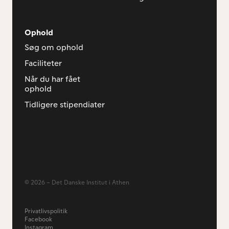
Ophold
Søg om ophold
Faciliteter
Når du har fået
ophold
Tidligere stipendiater
© 2026 – Det Danske Institut i Athen
Privatlivspolitik
Facebook
Instagram