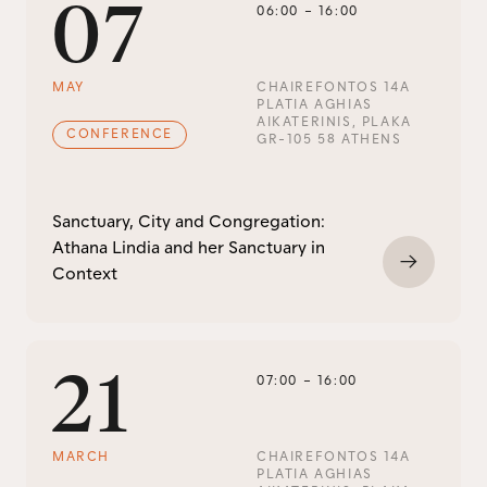
Tidligere stipendiater
07
06:00
–
16:00
MAY
CHAIREFONTOS 14A

PLATIA AGHIAS 
AIKATERINIS, PLAKA

CONFERENCE
GR-105 58 ATHENS
Sanctuary, City and Congregation:
Athana Lindia and her Sanctuary in
Context
21
07:00
–
16:00
MARCH
CHAIREFONTOS 14A 
PLATIA AGHIAS 